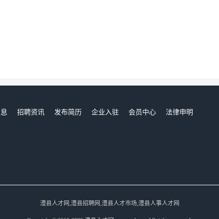
信息
招聘资讯
发布简历
企业入驻
会员中心
法律申明
们
澧县人才网,澧县招聘网,澧县人才市场,澧县人事人才网