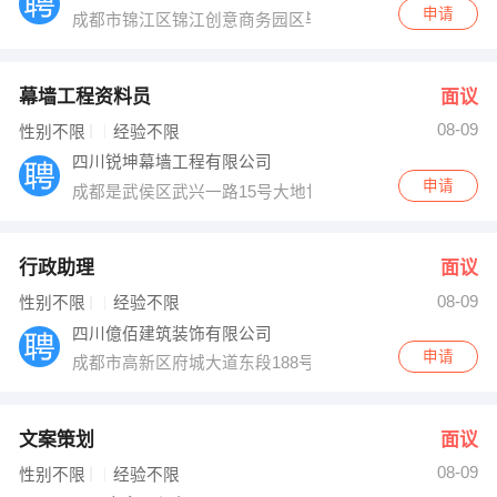
申请
成都市锦江区锦江创意商务园区毕昇路468号创世纪大厦3
幕墙工程资料员
面议
08-09
性别不限
经验不限
四川锐坤幕墙工程有限公司
申请
成都是武侯区武兴一路15号大地世纪2栋6-B
行政助理
面议
08-09
性别不限
经验不限
四川億佰建筑装饰有限公司
申请
成都市高新区府城大道东段188号时代晶科名苑29栋303
文案策划
面议
08-09
性别不限
经验不限