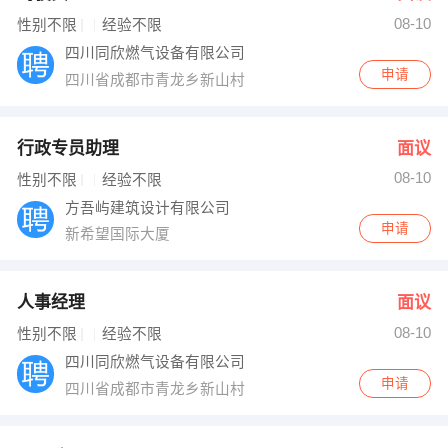
08-10
出纳
保险
性别不限
经验不限
四川同欣燃气设备有限公司
编辑
法律
申请
四川省成都市青龙乡新山村
保洁
贸易采购
行政专员助理
面议
跟单
理财顾问
08-10
性别不限
经验不限
方吾屿建筑设计有限公司
其他职位
申请
新希望国际大厦
人事经理
面议
08-10
性别不限
经验不限
四川同欣燃气设备有限公司
申请
四川省成都市青龙乡新山村