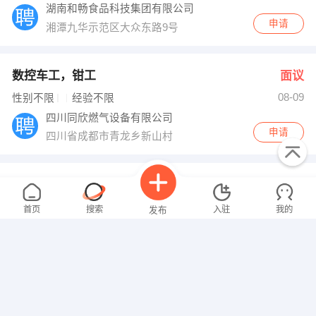
湖南和畅食品科技集团有限公司
申请
湘潭九华示范区大众东路9号
数控车工，钳工
面议
08-09
性别不限
经验不限
四川同欣燃气设备有限公司
申请
四川省成都市青龙乡新山村
质检员
面议
08-09
性别不限
经验不限
首页
搜索
入驻
我的
发布
成都海湾食品有限公司
申请
成都市新都区外北街55号
营销人员
面议
08-09