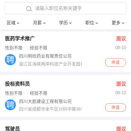
4000-5000元
本科
行政后勤
建筑装潢
确定
区域
月薪
学历
职位
更多
5000-8000元
硕士
销售岗位
教师
医药学术推广
面议
8000-12000元
博士
文员
护士
08-10
性别不限
经验不限
12000-20000元
财务会计
传单派发
四川明欣药业有限责任公司
申请
温江区海峡两岸科技产业开发园青啤大道1069号
其他
超市零售
促销导购
网络IT
保健按摩
投标资料员
面议
08-10
性别不限
经验不限
快递员
前台接待
四川大航建设工程有限公司
申请
四川省成都市金牛区兴科中路36号西物之芯705室
收银员
技术员/工程师
水电/机修
部门经理
驾驶员
面议