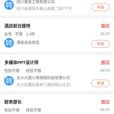
四川豪富工程有限公司
申请
四川省德阳市泰山南路二段777号鲁能.南域中央9栋营1-4
酒店前台接待
面议
08-09
女性
不限
1-3年
澧县金岳宾馆
申请
多媒体PPT设计师
面议
08-09
性别不限
经验不限
长沙大朋小将网络科技有限公司
申请
长沙岳麓区枫林三路阳明山庄东门13栋103
财务部长
面议
08-09
性别不限
经验不限