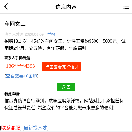
信息内容
车间女工
澧县人才网 2026.08.09
举报
招聘18周岁一45岁的车间女工，计件工资约3500一5000元，试
用期2个月，交五险，有年薪假，年底福利
联系人手机/微信：
136****4393
点击查看完整信息
(
查看需要10金币
)
特此声明：
信息真伪请自行辨别，求职应聘须谨慎，网站对此不承担任何
保证或连带责任! 希望我们的平台能为您带来更多的便利！
[
联系客服
]
[
最新找人才
]