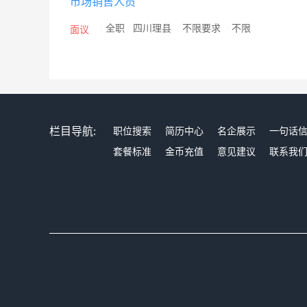
市场销售人员
/
全职
/
四川理县
/
不限要求
/
不限
面议
栏目导航:
职位搜索
简历中心
名企展示
一句话
套餐标准
金币充值
意见建议
联系我